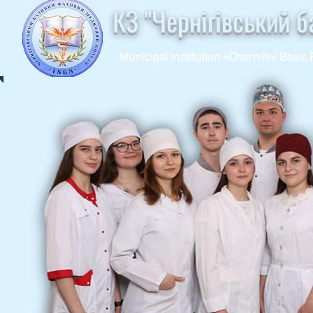
КЗ "Чернігівський 
Municipal Institution «Chernihiv Basic