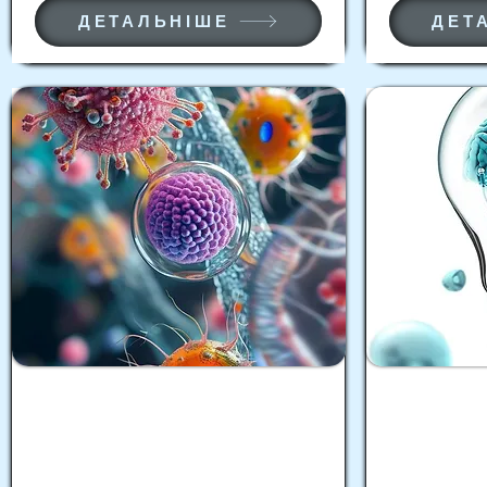
ДЕТАЛЬНІШЕ
ДЕТ
Тренінг з оволодіння
Тренініг «
практичними навичками:
професійн
“Швидкі тести в практиці
медичних 
інфекційних хвороб: види,