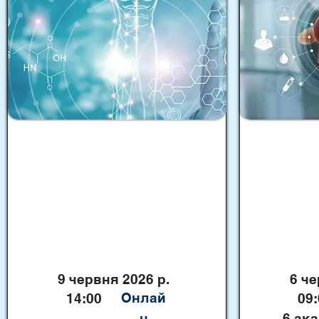
Майстер-клас «Медичні
Симуляцій
вироби в закладах охорони
"Базові та
здоров’я та державний
реанімацій
нагляд за ними»
дорослих"
9 червня 2026 р.
6 че
Онлай
14:00
09:
н
6 ак