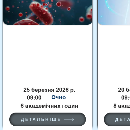
Симуляційний тренінг
Тренінг «C
«Практичне застосування
гігієни ру
сучасних методів та засобів
працівникі
тимчасової зупинки
вимог інф
кровотеч»
контролю
25 березня 2026 р.
20 б
Очно
09:00
09:
6 академічних годин
8 ака
ДЕТАЛЬНІШЕ
ДЕТ