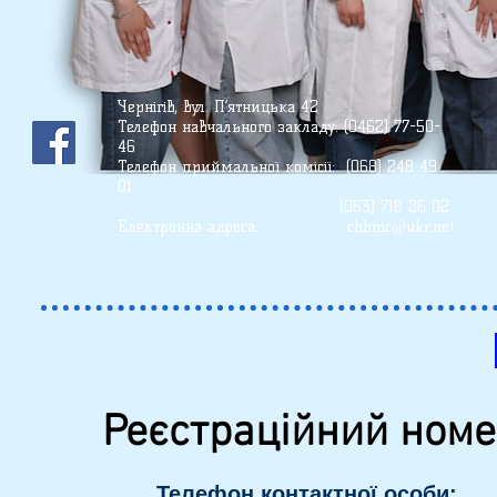
Чернігів, вул. П’ятницька 42
Телефон
навчального закладу: (0462) 77-50-
46
Телефон приймальної комісії: (068) 248 49
01
(О63) 718 26 02
Електронна адреса:
chbmc@ukr.net
Реєстраційний номе
Телефон контактної особи: