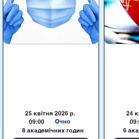
Тренінг «Запобігання
Симуляційн
поширенню інфекцій,
“Дотриман
пов'язаних із наданням
стандарті
медичної допомоги, шляхом
серцево-л
застосування засобів
реанімації
індивідуального захисту та
дітей”
засобів гігієни рук»
25 квітня 2026 р.
24 к
Очно
09:00
09:
8 академічних годин
6 ак