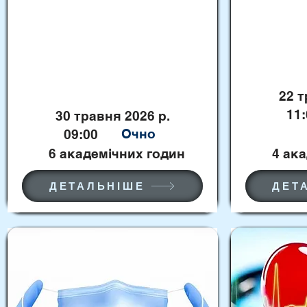
психологіч
"Практичне застосування
пацієнтів 
сучасних методів та засобів
ситуаціях т
тимчасової зупинки
кровотеч"
22 т
11:
30 травня 2026 р.
Очно
09:00
6 академічних годин
4 ак
ДЕТАЛЬНІШЕ
ДЕТ