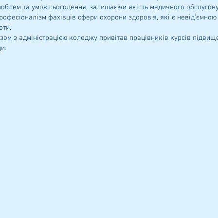
проблем та умов сьогодення, залишаючи якість медичного обслуго
професіоналізм фахівців сфери охорони здоров’я, які є невід’ємно
оти.
 з адміністрацією коледжу привітав працівників курсів підвище
и.
чний коледж"
Municipal Institution «Chernihiv Bas
Chernihiv Regional Council. Municipa
42 Piatnytska Str., Chernihiv, 1400
50-46
Phone number of the educational ins