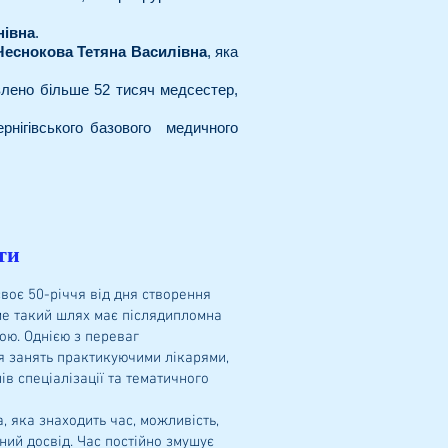
нівна
.
Чеснокова Тетяна Василівна
, яка
овлено більше 52 тисяч медсестер,
ернігівського базового медичного
ти
оє 50-річчя від дня створення
аме такий шлях має післядипломна
ою. Однією з переваг
я занять практикуючими лікарями,
в спеціалізації та тематичного
 яка знаходить час, можливість,
ний досвід. Час постійно змушує