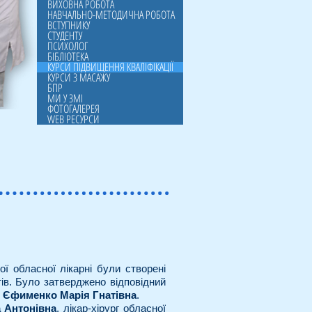
ВИХОВНА РОБОТА
НАВЧАЛЬНО-МЕТОДИЧНА РОБОТА
ВСТУПНИКУ
СТУДЕНТУ
ПСИХОЛОГ
БІБЛІОТЕКА
КУРСИ ПІДВИЩЕННЯ КВАЛІФІКАЦІЇ
КУРСИ З МАСАЖУ
БПР
МИ У ЗМІ
ФОТОГАЛЕРЕЯ
WEB РЕСУРСИ
ї обласної лікарні були створені
тів. Було затверджено відповідний
и
Єфименко Марія Гнатівна
.
 Антонівна
, лікар-хірург обласної