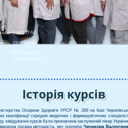
а 42
ладу: (0462) 77-50-
місії: (068) 248 49
8 26 02
реса:
chbmc@ukr.net
Історія курсів
істерства Охорони Здоров’я УРСР № 289 на базі Чернігівсько
ню кваліфікації середніх медичних і фармацевтичних спеціаліс
ду завідувачки курсів була призначена заслужений лікар Україн
о введена посада методиста, яку очолила
Чичикова Валентина