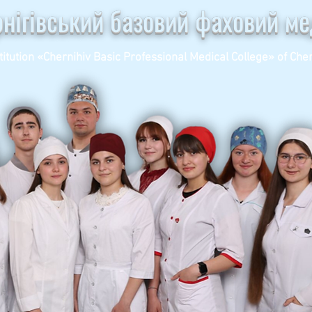
рнігівський базовий фаховий м
titution «Chernihiv Basic Professional Medical College» of Cher