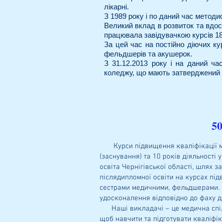
лікарні.
З 1989 року і по даний час метод
Великий вклад в розвиток та вдос
працювала завідувачкою курсів 18 
За цей час на постійно діючих ку
фельдшерів та акушерок.
З 31.12.2013 року і на даний ча
коледжу, що мають затверджений 
50
Курси підвищення кваліфікації мол
(заснування) та 10 років діяльності
освіта Чернігівської області, шлях
післядипломної освіти на курсах пі
сестрами медичними, фельдшерами. С
удосконалення відповідно до фаху д
Наші викладачі – це медична спільн
щоб навчити та підготувати кваліфік