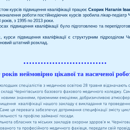
истом курсів підвищення кваліфікації працює
Скорик Наталія Іва
коналення роботи постійнодіючих курсів зробила лікар-педіатр
років, з 1995 по 2013 роки.
рсах підвищення кваліфікації було підготовлено та перепідгот
с, курси підвищення кваліфікації є структурним підрозділом Ч
новий штатний розклад.
 років неймовірно цікавої та насиченої робо
одших спеціалістів з медичною освітою 28 травня відзначають св
 у складі Чернігівського базового фахового медичного коледжу. С
 за новими знаннями, приємними емоціями, добризичливою атмосфер
двищення кваліфікації нашого закладу є викладання та проведенн
аме ця перевага забезпечує дотримання специфікації змісту циклі
іяльності та профілю займаної посади.
ота обласних та міських закладів охорони здоров’я м. Чернігова,
ованого та професійного медичного фахівця, передати свій провід