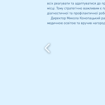
всіх реагувати та адаптуватися до 
місці. Тому стратегічно важливим є 
діагностичної та профілактичної роб
Директор Микола Конопацький разом
медичною освітою та вручив нагород
КЗ "Чернігівський базовий фаховий меди
Україна, м. Чернігів, вул. П’ятницька, 42
Телефон навчального закладу: (0462) 77-