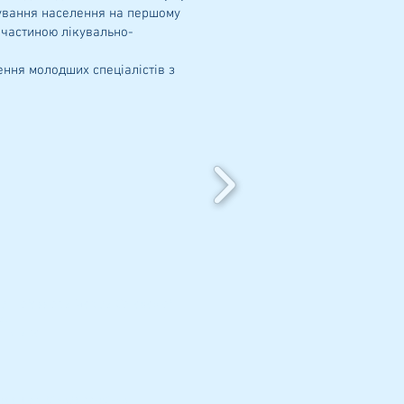
вування населення на першому
ю частиною лікувально-
ння молодших спеціалістів з
ic Professional Medical College» of
l.
0 Ukraine
titution: (0462) 77-50-46