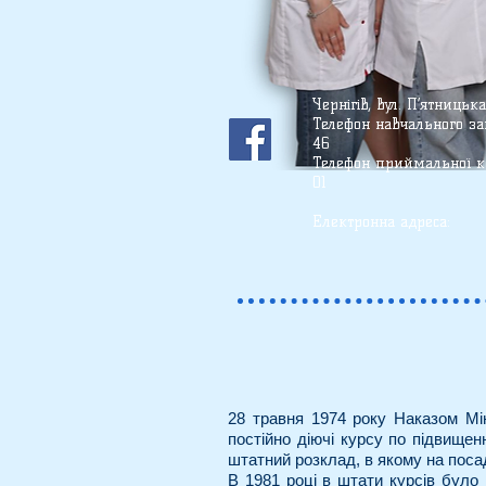
Чернігів, вул. П’ятницьк
Телефон
навчального зак
46
Телефон приймальної ко
01
(О63) 71
Електронна ад
28 травня 1974 року Наказом Мін
постійно діючі курсу по підвищен
штатний розклад, в якому на поса
В 1981 році в штати курсів бул