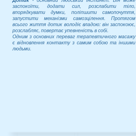
Дотик
- основний людський інстинкт. Він може
заспокоїти, додати сил, розслабити тіло,
впорядкувати думки, поліпшити самопочуття,
запустити механізми самозцілення. Протягом
всього життя дотик володіє владою: він заспокоює,
розслабляє, повертає упевненість в собі.
Одним з основних переваг терапевтичного масажу
є відновлення контакту з самим собою та іншими
людьми.