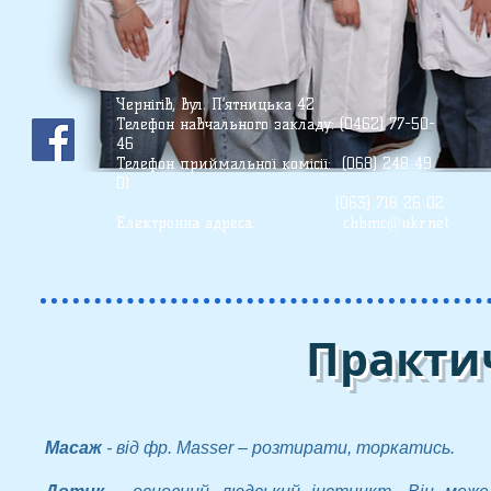
Чернігів, вул. П’ятницька 42
Телефон
навчального закладу: (0462) 77-50-
46
Телефон приймальної комісії: (068) 248 49
01
(О63) 718 26 02
Електронна адреса:
chbmc@ukr.net
Практич
Масаж
- від фр. Masser – розтирати, торкатись.