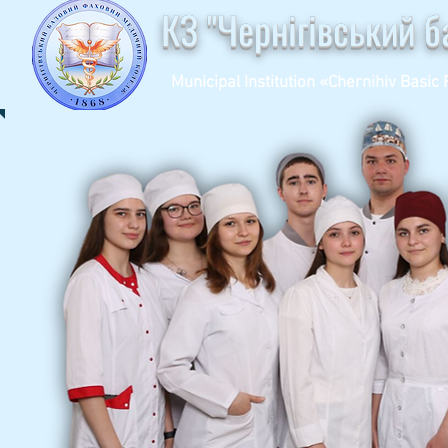
КЗ "Чернігівський 
Municipal Institution «Chernihiv Basic