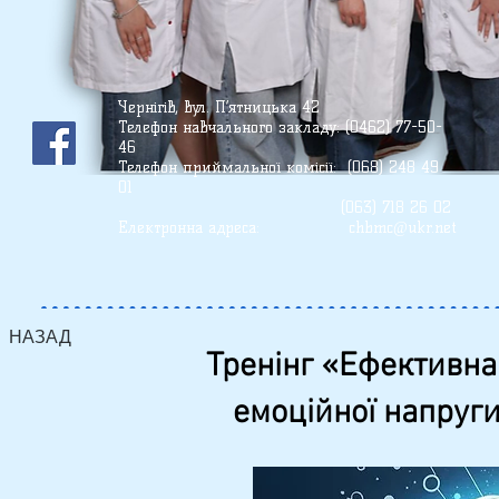
Чернігів, вул. П’ятницька 42
Телефон
навчального закладу: (0462) 77-50-
46
Телефон приймальної комісії: (068) 248 49
01
(О63) 718 26 02
Електронна адреса:
chbmc@ukr.net
НАЗАД
Тренінг «Ефективна
емоційної напруги