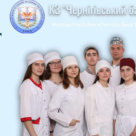
КЗ "Чернігівський 
Municipal Institution «Chernihiv Basic