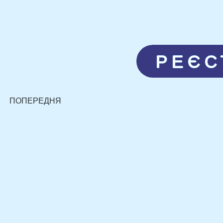
РЕЄС
КЗ "Чернігівський базовий фаховий медичний коледж"
Україна, м. Чернігів, вул. П’ятницька, 42
ПОПЕРЕДНЯ
Телефон навчального закладу: (0462) 77-50-46
Телефон приймальної комісії: (0462) 67-29-18,
068 248 49 01, 063 718 26 02
Електронна адреса:
chbmc@ukr.net