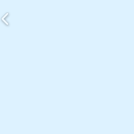
КЗ "Чернігівський базовий фаховий медичний коледж"
Україна, м. Чернігів, вул. П’ятницька, 42
Телефон навчального закладу: (0462) 77-50-46
Телефон приймальної комісії: (0462) 67-29-18,
068 248 49 01, 063 718 26 02
Електронна адреса:
chbmc@ukr.net