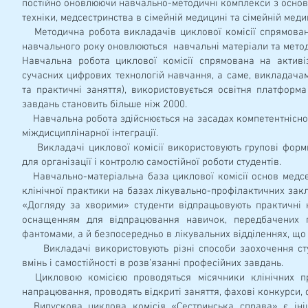
постійно оновлюючи навчально-методичні комплекси з основ 
техніки, медсестринства в сімейній медицині та сімейній меди
Методична робота викладачів циклової комісії спрямована
навчального року оновлюються навчальні матеріали та метод
Навчальна робота циклової комісії спрямована на активіза
сучасних цифрових технологій навчання, а саме, викладача
та практичні заняття), використовується освітня платформа
завдань становить більше ніж 2000.
Навчальна робота здійснюється на засадах компетентнісного
міждисциплінарної інтеграції.
Викладачі циклової комісії використовують групові форми 
для організації і контролю самостійної роботи студентів.
Навчально-матеріальна база циклової комісії основ медсес
клінічної практики на базах лікувально-профілактичних закл
«Догляду за хворими» студенти відпрацьовують практичні 
оснащенням для відпрацювання навичок, передбачених п
фантомами, а й безпосередньо в лікувальних відділеннях, що
Викладачі використовують різні способи заохочення студе
вмінь і самостійності в розв’язанні професійних завдань.
Цикловою комісією проводяться місячники клінічних пре
напрацювання, проводять відкриті заняття, фахові конкурси,
Випускова циклова комісія «Сестринська справа» є ініці