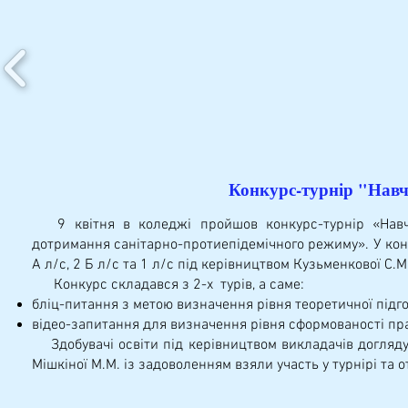
Конкурс-турнір "Навч
9 квітня в коледжі пройшов конкурс-турнір «Навчаю
дотримання санітарно-протиепідемічного режиму». У конк
А л/с, 2 Б л/с та 1 л/с під керівництвом Кузьменкової С.М.
Конкурс складався з 2-х турів, а саме:
бліц-питання з метою визначення рівня теоретичної підго
відео-запитання для визначення рівня сформованості пр
Здобувачі освіти під керівництвом викладачів догляду 
Мішкіної М.М. із задоволенням взяли участь у турнірі та 