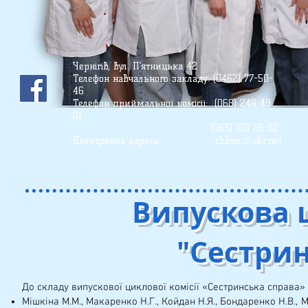
Чернігів, вул. П’ятницька 42
Телефон
навчального закладу: (0462) 77-50-
46
Телефон приймальної комісії: (068) 248 49
01
(О63) 718 26 02
Електронна адреса:
chbmc@ukr.net
Випускова 
"Сестрин
До складу випускової циклової комісії «Сестринська справа»
Мішкіна М.М., Макаренко Н.Г., Койдан Н.Я., Бондаренко Н.В., 