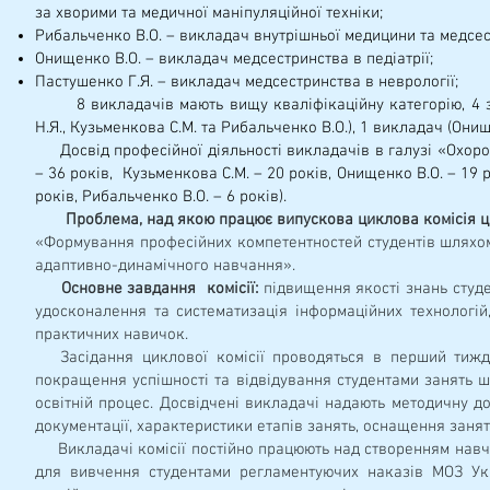
за хворими та медичної маніпуляційної техніки;
Рибальченко В.О. – викладач внутрішньої медицини та медсес
Онищенко В.О. – викладач медсестринства в педіатрії;
Пастушенко Г.Я. – викладач медсестринства в неврології;
8 викладачів мають вищу кваліфікаційну категорію, 4 з н
Н.Я., Кузьменкова С.М. та Рибальченко В.О.), 1 викладач (Онище
Досвід професійної діяльності викладачів в галузі «Охорон
– 36 років, Кузьменкова С.М. – 20 років, Онищенко В.О. – 19 р
років, Рибальченко В.О. – 6 років).
Проблема, над якою працює випускова циклова комісія ць
«Формування професійних компетентностей студентів шляхом
адаптивно-динамічного навчання».
Основне завдання комісії:
підвищення якості знань студ
удосконалення та систематизація інформаційних технологій,
практичних навичок.
Засідання циклової комісії проводяться в перший тижде
покращення успішності та відвідування студентами занять ш
освітній процес. Досвідчені викладачі надають методичну 
документації, характеристики етапів занять, оснащення занять
Викладачі комісії постійно працюють над створенням навча
для вивчення студентами регламентуючих наказів МОЗ Ук