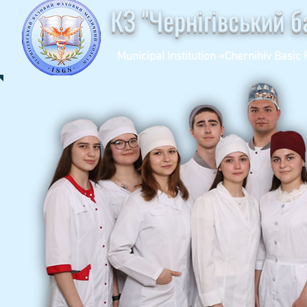
КЗ "Чернігівський 
Municipal Institution «Chernihiv Basic