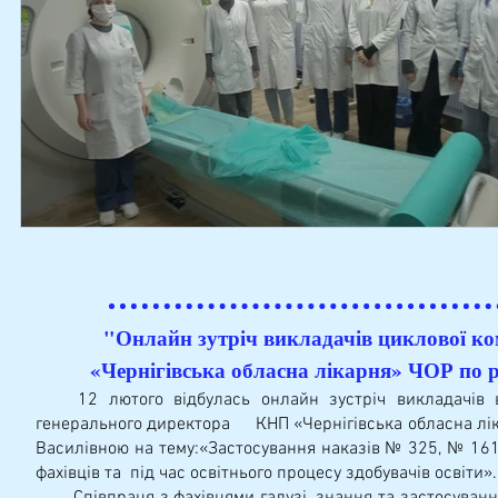
"Онлайн зутріч викладачів циклової ко
«Чернігівська обласна лікарня» ЧОР по 
12 лютого відбулась онлайн зустріч викладачів вип
генерального директора КНП «Чернігівська обласна лік
Василівною на тему:«Застосування наказів № 325, № 16
фахівців та під час освітнього процесу здобувачів освіти»
Співпраця з фахівцями галузі, знання та застосування с