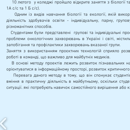
10 лютого у коледжі пройшло відкрите заняття з біології та
1А с/с та 1 Б с/с).
Одним із видів навчання біології та екології, якій викори
діяльність здобувачів освіти - індивідуальну, парну, гру
різноманітних способів.
Студентами були представлені групові та індивідуальні проє
проблеми онкологічних захворювань в Україні і світі, міст
запобігання та профілактики захворювань вказаної групи.
Заняття з використанням проєктних технологій сприяло розви
роботі в команді, що важливо для майбутніх медиків.
В основі методу проектів лежить розвиток пізнавальних нав
орієнтуватися в інформаційному просторі, розвиток критичного
Перевага даного методу в тому, що він спонукає студентів 
вміння в практичну діяльність в майбутньому, оскільки сту
ситуації. які потребують навичок самостійного вирішення або 