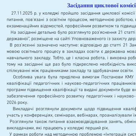
Засідання циклової коміс
27.11.2025 р. у коледжі пройшло засідання циклової комісії
питання, пов'язані з освітнім процесом, методичною роботою, 
екзаменаційних відомостей, професійним розвитком та підвище
На засіданні детально було розглянуто роз’яснення 21 статт
державної”, розміщене на сайті Уповноваженого із захисту дер
В роз’ясенні зазначено наступне: відповідно до статті 21 З
мовою освітнього процесу в закладах освіти є державна мова. 
навчального закладу. Тобто, це і класна робота, і виховна роб
тому на засіданні ще раз було підкреслено необхідність вик
спілкуванні між працівниками закладу та здобувачами освіти.
Особлива увага була приділена вимогам Постанови КМУ №
кваліфікації педагогічних і науково-педагогічних працівників
програми підвищення кваліфікації та видані документи буде в
забезпечення професійного розвитку педагогічних і науково-п
2026 року.
Викладачі розглянули документи щодо підвищення кваліфіка
участь у конференціях, семінарах, вебінарах, проаналізували їх
Розглянули також питання взаємовідвідування занять, обмін
викладачами, які працюють у коледжі перший рік.
У рамках роботи над методичною проблемою «Інтеграція систе