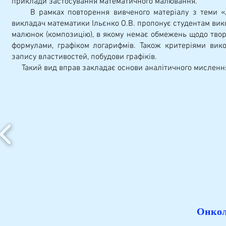
приклади застосування математичного малювання.
В рамках повторення вивченого матеріалу з теми «Лог
викладач математики Ільєнко О.В. пропонує студентам вико
малюнок (композицію), в якому немає обмежень щодо творч
формулами, графіком логарифмів. Також критеріями вико
запису властивостей, побудови графіків.
Такий вид вправ закладає основи аналітичного мислення, г
Онкол