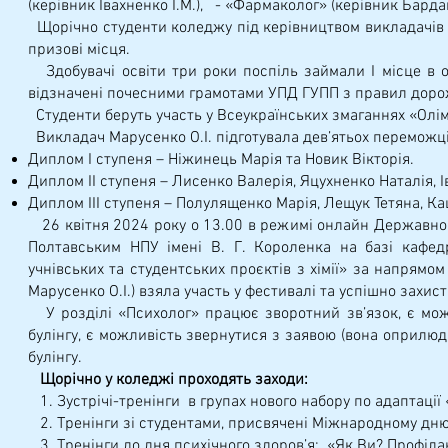
(керівник Івахненко І.М.), - «Фармаколог» (керівник Бардако
Щорічно студенти коледжу під керівництвом викладачів 
призові місця.
Здобувачі освіти три роки поспіль займали І місце в о
відзначені почесними грамотами УПД ГУПП з правил доро
Студенти беруть участь у Всеукраїнських змаганнях «Олім
Викладач Марусенко О.І. підготувала дев’ятьох переможців
Диплом І ступеня – Ніжинець Марія та Новик Вікторія.
Диплом ІІ ступеня – Лисенко Валерія, Яцухненко Наталія, 
Диплом ІІІ ступеня – Полулященко Марія, Лещук Тетяна, К
26 квітня 2024 року о 13.00 в режимі онлайн Державною 
Полтавським НПУ імені В. Г. Короленка на базі кафед
учнівських та студентських проєктів з хімії» за напрямо
Марусенко О.І.) взяла участь у фестивалі та успішно захист
У розділі «Психолог» працює зворотний зв’язок, є мож
булінгу, є можливість звернутися з заявою (вона оприлюд
булінгу.
Щорічно у коледжі проходять заходи:
1. Зустрічі-тренінги в групах нового набору по адаптації
2. Тренінги зі студентами, присвячені Міжнародному дню 
3. Тренінги до дня психічного здоров’я: «Як Ви? Профіла