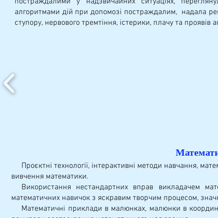
постраждалими у надзвичайних ситуаціях, перегляну
алгоритмами дій при допомозі постраждалим, надала рек
ступору, нервового тремтіння, істерики, плачу та проявів аг
Математ
Проєктні технології, інтерактивні методи навчання, мат
вивчення математики.
Використання нестандартних вправ викладачем матем
математичних навичок з яскравим творчим процесом, значн
Математичні приклади в малюнках, малюнки в координат