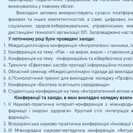
кваліфікації педагогічних працівників на поточний навч
виконувалось у повному обсязі.
Викладачі активно використовують сучасні платформи д
фахових та інших компетентностей, а саме: цифрових, інк
соціальних, здоров’язбережувальних, управлінських, м
дистанційні технології організації ОП. Запроваджено нас
У поточному році були проведені заходи:
Міждисциплінарна конференція «Антропогенні чинники, ї
Конференція на тему: «Рак – не вирок, вирок – ставлення д
Конференція на тему: «Інформаційна та кібербезпека учасн
Тренінги «Ефективні засоби протидії інформаційно-психоло
Обласний семінар «Міждисциплінарні підходи до виклада
6.Психологічний тренінг для викладачів коледжу «Профіл
Конференція «Безпека освітнього середовища»;
Студентська конференція на тему «Антропогенний вплив 
Конференції та заходи, в яких викладачі коледжу взяли 
ІІ Науково-практична інтернет-конференція з міжнарод
фармації і охороні здоров’я». Круглий стіл «Інтеграція 
фармації».
Всеукраїнська науково-практична конференція «Інновації в
ІІІ Міжнародна науково-методична конференція «Актуа