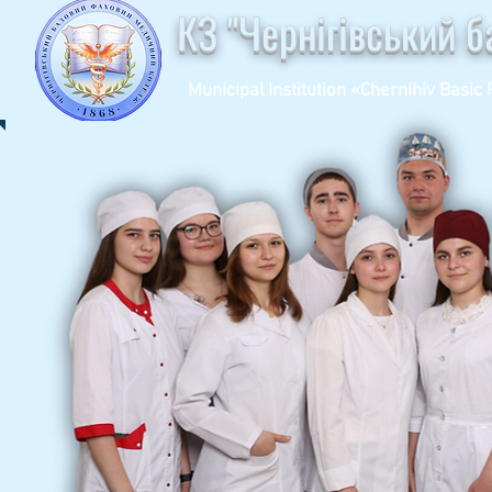
КЗ "Чернігівський 
Municipal Institution «Chernihiv Basic