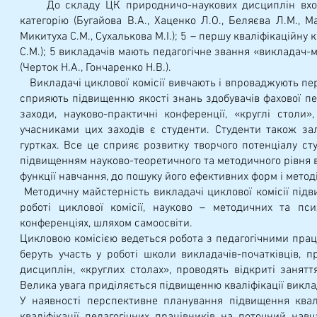
До складу ЦК природничо-наукових дисциплін входит
категорію (Бугайова В.А., Хаценко Л.О., Беляєва Л.М., Мар
Микитуха С.М., Сухалькова М.І.); 5 – першу кваліфікаційну к
С.М.); 5 викладачів мають педагогічне звання «викладач-
(Черток Н.А., Гончаренко Н.В.).
Викладачі циклової комісії вивчають і впроваджують пере
сприяють підвищенню якості знань здобувачів фахової пе
заходи, науково-практичні конференції, «круглі столи
учасниками цих заходів є студенти. Студенти також зал
гуртках. Все це сприяє розвитку творчого потенціалу ст
підвищенням науково-теоретичного та методичного рівня в
функції навчання, до пошуку його ефективних форм і методі
Методичну майстерність викладачі циклової комісії підв
роботі циклової комісії, науково – методичних та псих
конференціях, шляхом самоосвіти.
Цикловою комісією ведеться робота з педагогічними прац
беруть участь у роботі школи викладачів-початківців, п
дисциплін, «круглих столах», проводять відкриті занятт
Велика увага приділяється підвищенню кваліфікації викла
У наявності перспективне планування підвищення квал