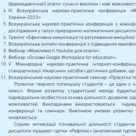
(фармацевтичної) освіти: сучасні виклики і нові можливост
ІІІ Всеукраїнська науково-практична конференція «М
України-2023».
Всеукраїнська науково-практична конференція з міжнаро
дослідження у галузі природничо-математичних дисциплін
Тренінг «Ефективна комунікація та регулювання емоційної 
Всеукраїнська онлайн-конференція з підвищення кваліфік
Вебінар «Можливості Youtube для освіти».
Вебінар «Основи Google Workspace for education».
V Міжнародна науково-практична інтернет-конферен
стандартизації лікарських засобів і дієтичних добавок, щ
Всеукраїнський науково-практичний семінар «Проєктна тех
Розвиток творчого потенціалу студентів – це одне з н
комісії. Форми розвитку студентської молоді будуютьс
Індивідуально-особистісна основа діяльності дозволяє за
можливостей. Викладачами використовуються індивіду
конференції та семінари. Важливою умовою розвитку т
оновлюється.
Сприяє активізації пізнавальної діяльності студентів 
дисциплін працюют гуртки «Рефлекс» (анатомічний гурток,