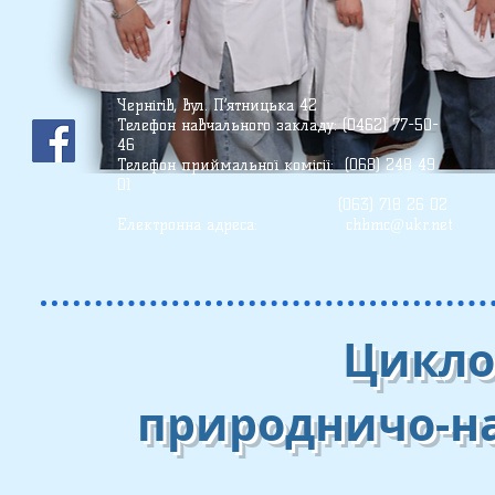
Чернігів, вул. П’ятницька 42
Телефон
навчального закладу: (0462) 77-50-
46
Телефон приймальної комісії: (068) 248 49
01
(О63) 718 26 02
Електронна адреса:
chbmc@ukr.net
Цикло
природничо-н