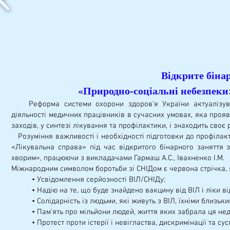
Відкрите біна
«Природно-соціальні небезпеки
Реформа системи охорони здоров’я України актуалізувал
діяльності медичних працівників в сучасних умовах, яка проя
заходів, у синтезі лікування та профілактики, і знаходить своє
Розуміння важливості і необхідності підготовки до профілакти
«Лікувальна справа» під час відкритого бінарного заняття 
хворим», працюючи з викладачами Гармаш А.С., Івахненко І.М.
Міжнародним символом боротьби зі СНІДом є червона стрічка, 
• Усвідомлення серйозності ВІЛ/СНІДу;
• Надію на те, що буде знайдено вакцину від ВІЛ і ліки ві
• Солідарність із людьми, які живуть з ВІЛ, їхніми близьки
• Пам’ять про мільйони людей, життя яких забрала ця нед
• Протест проти істерії і невігластва, дискримінації та су