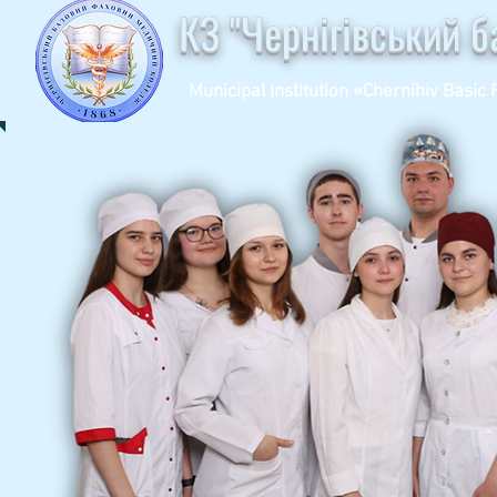
КЗ "Чернігівський 
Municipal Institution «Chernihiv Basic