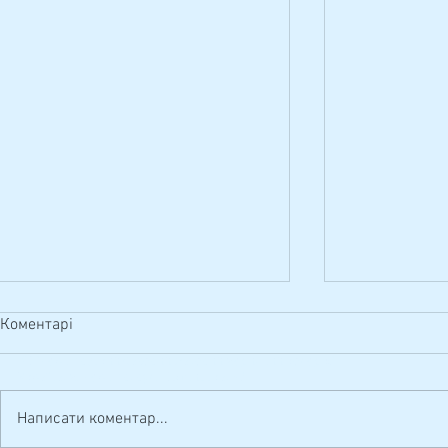
Коментарі
КЗ "Чернігівський базовий фаховий медичний коледж"
Україна, м. Чернігів, вул. П’ятницька, 42
Написати коментар...
Випуск 2026