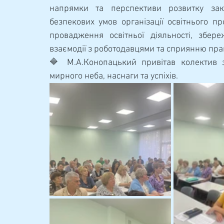
напрямки та перспективи розвитку зак
безпекових умов організації освітнього п
провадження освітньої діяльності, збере
взаємодії з роботодавцями та сприянню пра
🔷 М.А.Конопацький привітав колектив з
мирного неба, наснаги та успіхів.