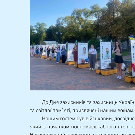
	До Дня захисників та захисниць України у стінах коледжу лунали пісні та слова вдячності 
та світлої пам`яті, присвячені нашим воїнам.
	Нашим гостем був військовий, досвідчений педагог Валерій Вовк (позивний «Михалич»), 
який з початком повномасштабного вторгне