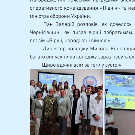
Нагороджений почесним нагрудним знаком 
оперативного командування «Північ» та на
міністра оборони України.
	Пан Валерій розповів, як довелось воювати під час активної фази бойових дій на 
Чернігівщині, як писав вірші побратимам. 
поезій «Вірші, народжені війною».
	Директор коледжу Микола Конопацький привітав всіх присутніх та звернув увагу, що 
багато випускників коледжу зараз несуть сл
	Щиро вдячні всім за теплу зустріч!