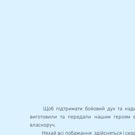
	Щоб підтримати бойовий дух та надихнути на перемоги наших захисників, студенти 
виготовили та передали нашим героям віт
власноруч.
	Нехай всі побажання  здійсняться і с