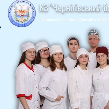
КЗ "Чернігівський 
Municipal Institution «Chernihiv Basic