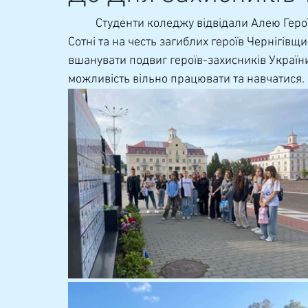
Навчально-методична
	Студенти коледжу відвідали Алею Героїв та Меморіальні стели на честь Героїв Небесної 
Сотні та на честь загиблих героїв Чернігівщ
вшанувати подвиг героїв-захисників України
можливість вільно працювати та навчатися.