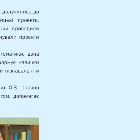
цькі проєкти, 
нки, проводили 
нували проєкти 
формує навички 
и пізнавальні й 
том, допомагає 