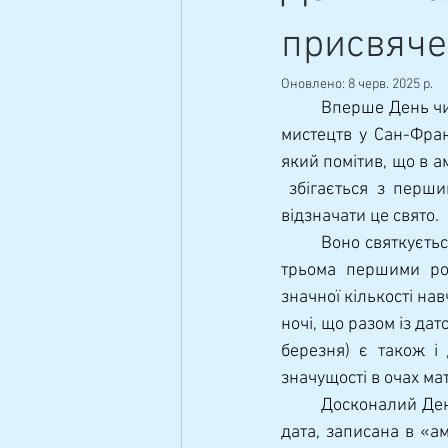
Навчально-методична
присвяче
Оновлено:
8 черв. 2025 р.
	Вперше День числа π святкували в 1988 році в Експлораторіумі – музеї науки, техніки та 
мистецтв у Сан-Фран
який помітив, що в а
 збігається з перш
відзначати це свято.
	Воно святкується 14 березня, що в прийнятому в США форматі записується як 3.14, що є 
трьома першими роз
значної кількості на
ночі, що разом із дат
березня) є також і
значущості в очах ма
	Досконалий День пі стався 14 березня 1592 року о 6 годині 53 хвилини та 58 секунд. Ця 
дата, записана в «а