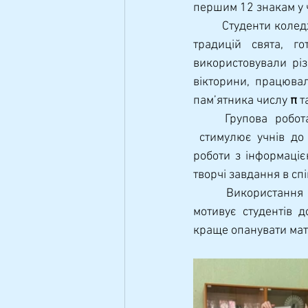
першим 12 знакам у 
	Студенти коледжу під керівництвом викладача математики Ільєнко О.В. долучились до 
традицій свята, го
використовували різ
вікторини, працювал
пам’ятника числу 
π
 
	Групова робота є однією з ефективних форм роботи на уроках математики, вона 
 стимулює учнів до
роботи з інформацією
творчі завдання в спі
	Використання нестандартних вправ викладачем математики Ільєнко О.В. значно 
мотивує студентів д
краще опанувати мат