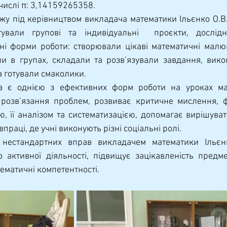
числі π: 3,14159265358.
тували групові та індивідуальні  проєкти, дослідни
ні форми роботи: створювали цікаві математичні малю
и в групах, складали та розв’язували завдання, вико
та готували смаколики.
 розв’язання проблем, розвиває критичне мислення, 
, її аналізом та систематизацією, допомагає вирішуват
впраці, де учні виконують різні соціальні ролі.
о активної діяльності, підвищує зацікавленість предме
ематичні компетентності.