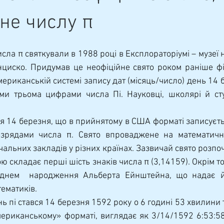
не числу π
циско. Придумав це неофіційне свято роком раніше фі
мериканській системі запису дат (місяць/число) день 14 б
ими трьома цифрами числа Пі. Науковці, школярі й ст
рядами числа π. Свято впроваджене на математични
вчальних закладів у різних країнах. Зазвичай свято розпоч
ою складає перші шість знаків числа π (3,14159). Окрім то
 днем  народження Альберта Ейнштейна, що надає йо
тематиків.
мериканському» форматі, виглядає як 3/14/1592 6:53:58,