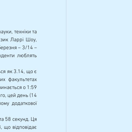
зик Ларрі Шоу, 
ерезня – 3/14 – 
уденти люблять 
х факультетах 
инається о 1:59 
го, цей день (14 
му додаткової 
 що відповідає 