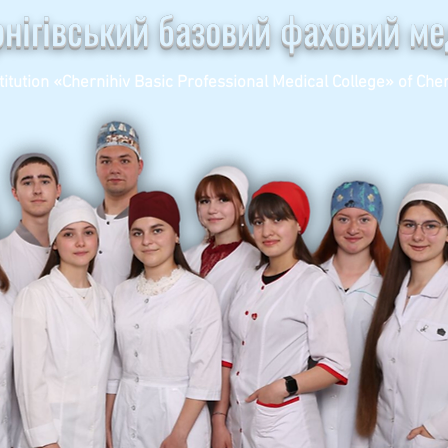
рнігівський базовий фаховий м
titution «Chernihiv Basic Professional Medical College» of Cher