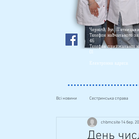
Чернігів, вул. П’ятницьк
Телефон
навчального зак
46
Телефон приймальної ко
01
(О63) 71
Електронна ад
Всі новини
Сестринська справа
chbmcsite
14 бер. 20
Фізичне виховання
Виховна
День чис