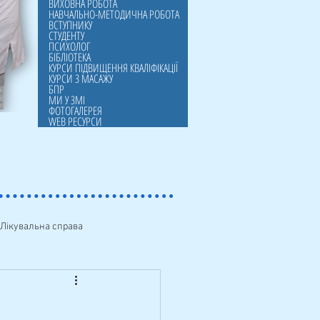
ВИХОВНА РОБОТА
НАВЧАЛЬНО-МЕТОДИЧНА РОБОТА
ВСТУПНИКУ
СТУДЕНТУ
ПСИХОЛОГ
БІБЛІОТЕКА
КУРСИ ПІДВИЩЕННЯ КВАЛІФІКАЦІЇ
КУРСИ З МАСАЖУ
БПР
МИ У ЗМІ
ФОТОГАЛЕРЕЯ
WEB РЕСУРСИ
Лікувальна справа
упнику
БПР