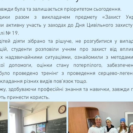
завжди була та залишається пріоритетом сьогодення.
ктивну участь у заходах до Дня Цивільного захисту в
лі № 19.
цій, студенти розповіли учням про захист від вплив
их надзвичайними ситуаціями, ознайомили з методами
ої допомоги, оцінки стану потерпілого, забезпеченн
було проведено тренінг з проведення серцево-легенев
кладання різних видів пов’язок тощо.
ть принести користь.