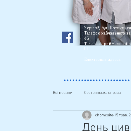
Чернігів, вул. П’ятницьк
Телефон
навчального зак
46
Телефон приймальної ко
01
(О63) 71
Електронна ад
Всі новини
Сестринська справа
chbmcsite
15 трав. 2
Фізичне виховання
Виховна
День цив