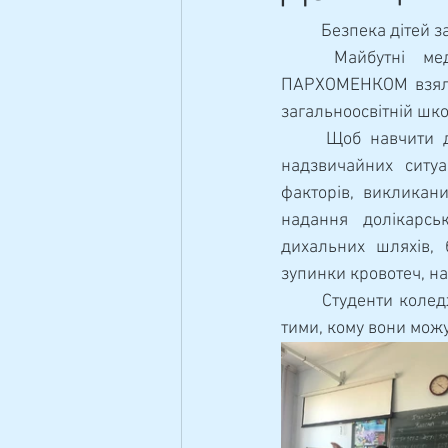
Навчально-методична
	Безпека дітей 
	Майбутні медики разом з викладачем предмету «Захист України» Сергієм 
ПАРХОМЕНКОМ взяли а
загальноосвітній шко
	Щоб навчити дітей діяти зібрано та рішуче, не розгубитися у випадку виникнення 
надзвичайних ситуа
факторів, викликан
надання долікарськ
дихальних шляхів, 
зупинки кровотеч, на
	Студенти коледжу, здобуваючи професійні знання та навички, завжди готові ділитися з 
тими, кому вони можу