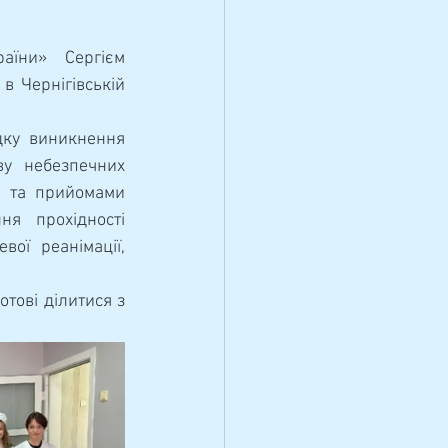
 Чернігівській 
у небезпечних 
 та прийомами 
я прохідності 
ої реанімації, 