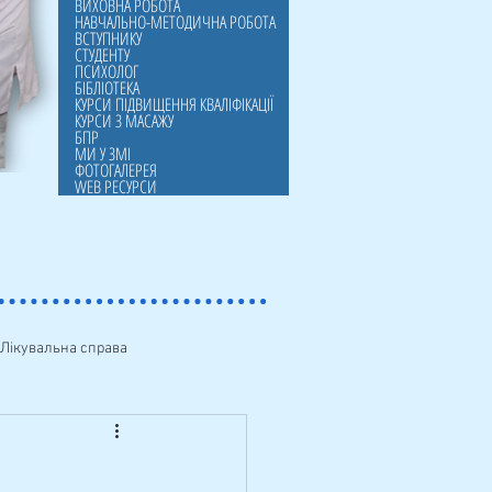
ВИХОВНА РОБОТА
НАВЧАЛЬНО-МЕТОДИЧНА РОБОТА
ВСТУПНИКУ
СТУДЕНТУ
ПСИХОЛОГ
БІБЛІОТЕКА
КУРСИ ПІДВИЩЕННЯ КВАЛІФІКАЦІЇ
КУРСИ З МАСАЖУ
БПР
МИ У ЗМІ
ФОТОГАЛЕРЕЯ
WEB РЕСУРСИ
Лікувальна справа
упнику
БПР