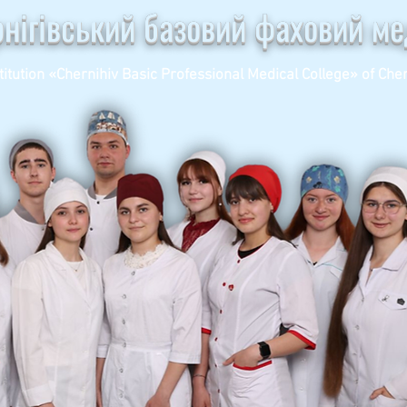
рнігівський базовий фаховий м
titution «Chernihiv Basic Professional Medical College» of Cher