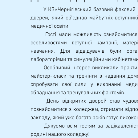
Навчально-методична
	У КЗ«Чернігівський базовий фаховий медичний коледж» ЧОР відбувся День відкритих 
дверей, який об’єднав майбутніх вступників,
медичної освіти.
      Гості мали можливість ознайомитися з освітньо-професійними програмами коледжу, 
особливостями вступної кампанії, мате
навчання. Для відвідувачів були орган
лабораторіями та симуляційними кабінетами
	Особливий інтерес викликали практичні демонстрації професійних навичок студентів, 
майстер-класи та тренінги з надання доме
спробувати свої сили у виконанні медич
обладнання та тренувальних фантомів.
 	День відкритих дверей став чудовою нагодою для майбутніх абітурієнтів ближче 
познайомитися з коледжем, отримати відпов
закладу, який уже багато років готує висок
	Дякуємо всім гостям за зацікавленість та чекаємо на зустріч у дружній студентській 
родині нашого коледжу!