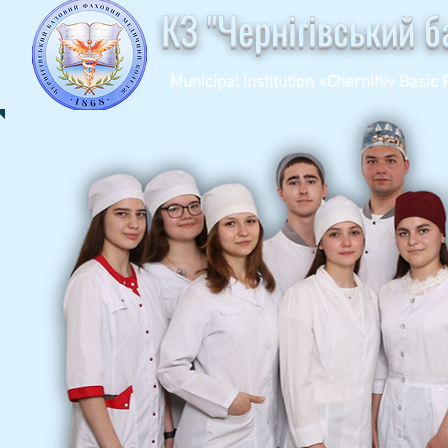
КЗ "Чернігівський 
Municipal Institution «Chernihiv Basic